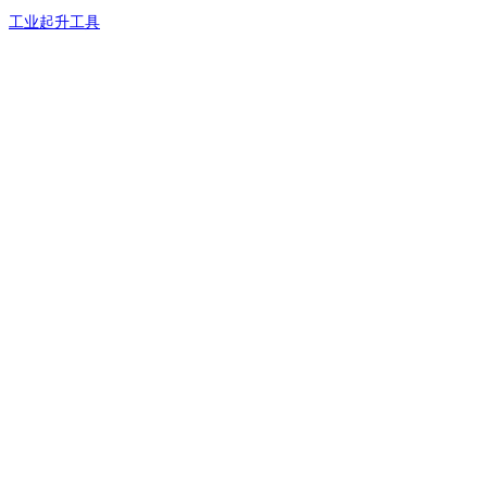
工业起升工具
关注我 靠近我