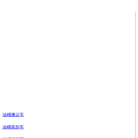
上海长锦机电设备有限公司
下属制造厂商：
上海新力特机械制造有限公司
地址：上海市浦东新区南汇工业园区大川公路2471号
企业邮箱：info@barrellift.com
免费服务热线：18930408191
手机： 邓奕洪 13817572420
电邮：market@sinolift.com/sinolift@163.com
油桶搬运车
油桶装卸车