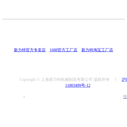
新力特官方专卖店
丨
1688官方工厂店
丨
新力特淘宝工厂店
Copyright © 上海新力特机械制造有限公司 版权所有 丨
沪
11003499号-12
技