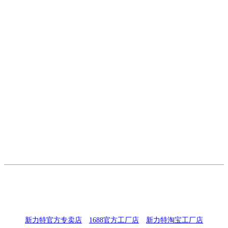
关注我 靠近我
新力特官方专卖店
丨
1688官方工厂店
丨
新力特淘宝工厂店