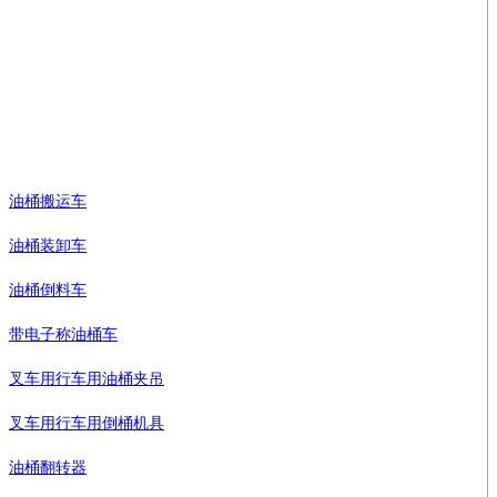
企业邮箱：info@barrellift.com
免费服务热线：18930408191
手机： 邓奕洪 13817572420
电邮：market@sinolift.com/sinolift@163.com
油桶搬运车
油桶装卸车
油桶倒料车
带电子称油桶车
叉车用行车用油桶夹吊
叉车用行车用倒桶机具
油桶翻转器