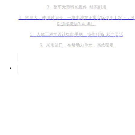
3、整车无塑料包覆件 结实耐用
4、容量大，使用时间长，一块电池在正常实际使用工况下，可
以连续搬运3-4小时。
5、人体工程学设计智能手柄，操作顺畅 转向灵活
6、采用进口，布赫动力单元，高效稳定