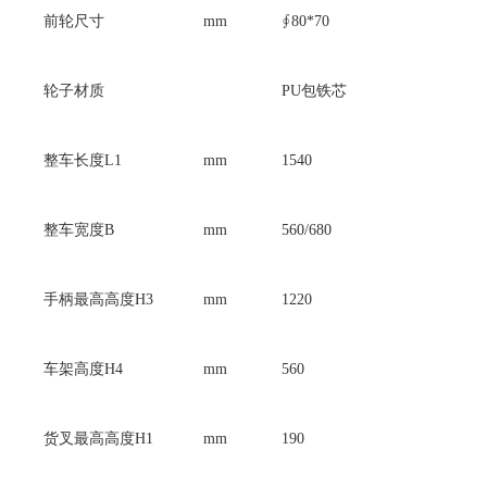
前轮尺寸
mm
∮80*70
轮子材质
PU包铁芯
整车长度L1
mm
1540
整车宽度B
mm
560/680
手柄最高高度H3
mm
1220
车架高度H4
mm
560
货叉最高高度H1
mm
190