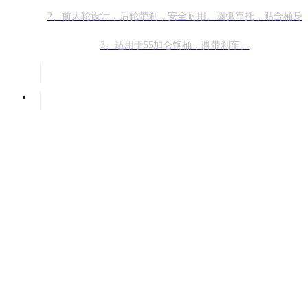
2、前大轮设计，后轮带刹，安全耐用。圆弧靠托，贴合桶身
3、适用于55加仑钢桶，脚带刹车。