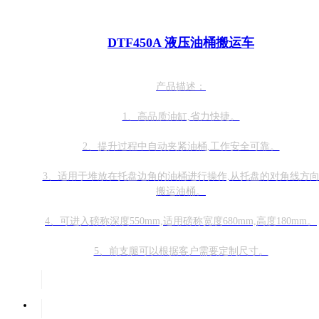
DTF450A 液压油桶搬运车
产品描述：
1、高品质油缸,省力快捷。
2、提升过程中自动夹紧油桶,工作安全可靠。
3、适用于堆放在托盘边角的油桶进行操作,从托盘的对角线方
搬运油桶。
4、可进入磅称深度550mm,适用磅称宽度680mm,高度180mm。
5、前支腿可以根据客户需要定制尺寸。