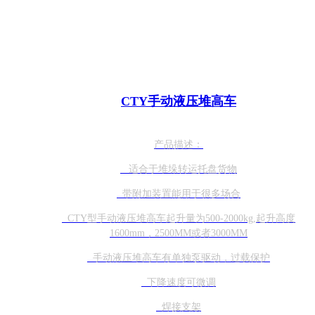
CTY手动液压堆高车
产品描述：
适合于堆垛转运托盘货物
带附加装置能用于很多场合
CTY型手动液压堆高车起升量为500-2000kg,起升高度
1600mm，2500MM或者3000MM
手动液压堆高车有单独泵驱动，过载保护
下降速度可微调
焊接支架