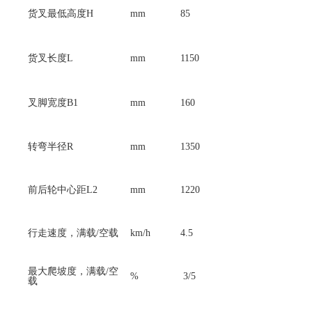
货叉最低高度H
mm
85
货叉长度L
mm
1150
叉脚宽度B1
mm
160
转弯半径R
mm
1350
前后轮中心距L2
mm
1220
行走速度，满载/空载
km/h
4.5
最大爬坡度，满载/空
%
3/5
载