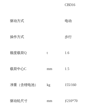
CBD16
驱动方式
电动
操作方式
步行
额度载荷Q
t
1.6
载荷中心C
mm
1.5
净重（含锂电池）
kg
155/160
驱动轮尺寸
mm
∮210*70