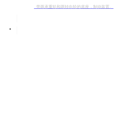
带两承重轮和两转向轮的底座，制动装置。