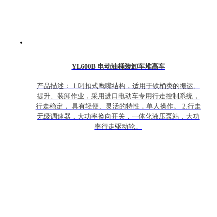
YL600B 电动油桶装卸车堆高车
产品描述： 1.叼扣式鹰嘴结构，适用于铁桶类的搬运、
提升、装卸作业，采用进口电动车专用行走控制系统，
行走稳定， 具有轻便、灵活的特性，单人操作。 2.行走
无级调速器，大功率换向开关，一体化液压泵站，大功
率行走驱动轮。