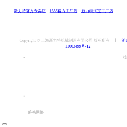
新力特官方专卖店
丨
1688官方工厂店
丨
新力特淘宝工厂店
Copyright © 上海新力特机械制造有限公司 版权所有 丨
沪
11003499号-12
技
盛鸣网络