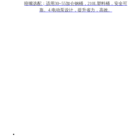
咬嘴选配；适用30~55加仑钢桶，210L塑料桶，安全可
靠。4.电动泵设计，提升省力，高效。