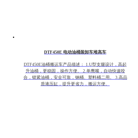
DTF450E 电动油桶装卸车堆高车
DTF450E油桶搬运车产品描述： 1.U型支腿设计，高起
升油桶，更稳固，操作方便。 2.单鹰嘴，自动快速咬
合，锁紧油桶，安全可靠，钢桶、塑料桶二用。 3.高品
质液压缸，提升更省力，搬运方便。