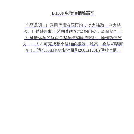
DT500 电动油桶堆高车
产品说明：l 选用优质液压泵站，动力强劲，电力持
久。l 特殊轧制工艺制造的“C”型钢门架，坚固安全。l
油桶搬运车的优点是整车结构简单轻巧，操作简便省
力，一人即可完成整个油桶的搬运，堆高、叠放和装卸
车！l 适合55加仑钢制油桶和200L(120L)塑料油桶。