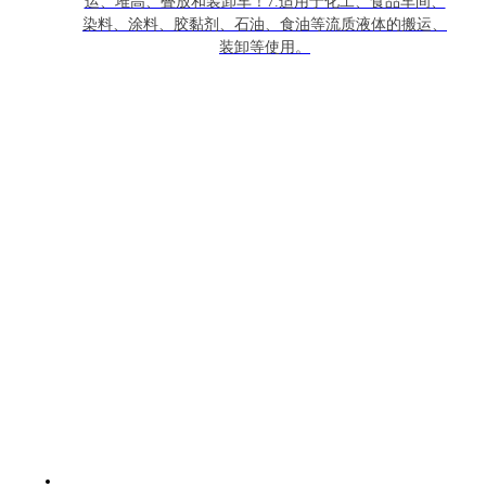
运、堆高、叠放和装卸车！7.适用于化工、食品车间、
染料、涂料、胶黏剂、石油、食油等流质液体的搬运、
装卸等使用。