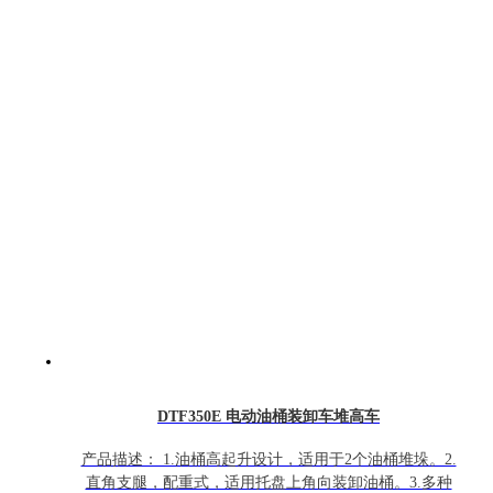
DTF350E 电动油桶装卸车堆高车
产品描述： 1.油桶高起升设计，适用于2个油桶堆垛。2.
直角支腿，配重式，适用托盘上角向装卸油桶。3.多种