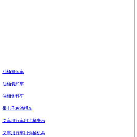
地址：上海市浦东新区南汇工业园区大川公路2471号
企业邮箱：info@barrellift.com
免费服务热线：18930408191
手机： 邓奕洪 13817572420
电邮：market@sinolift.com/sinolift@163.com
油桶搬运车
油桶装卸车
油桶倒料车
带电子称油桶车
叉车用行车用油桶夹吊
叉车用行车用倒桶机具